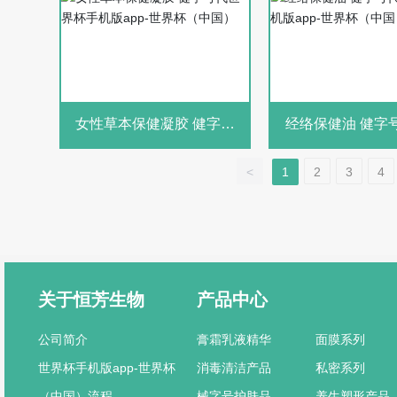
女性草本保健凝胶 健字号
经络保健油 健字号代世界
代世界杯手机版app-世界杯
杯手机版app-世
（中国）
国）
<
1
2
3
4
关于恒芳生物
产品中心
公司简介
膏霜乳液精华
面膜系列
世界杯手机版app-世界杯
消毒清洁产品
私密系列
（中国）流程
械字号护肤品
养生塑形产品