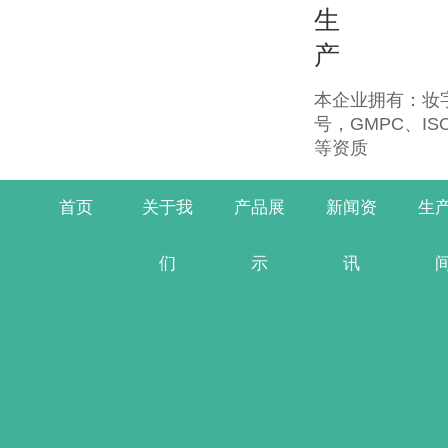
生
产
本企业拥有：妆字
号，GMPC、IS
等资质
首页
关于我
产品展
新闻资
生
们
示
讯