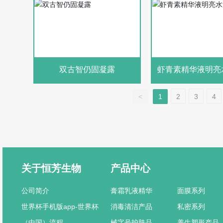
双古智仍固凝露
虾青素精华液明亮
液
<
1
2
3
4
关于恒芳生物
产品中心
公司简介
膏霜乳液精华
面膜系列
世界杯手机版app-世界杯
消毒清洁产品
私密系列
（中国）流程
械字号护肤品
养生塑形产品