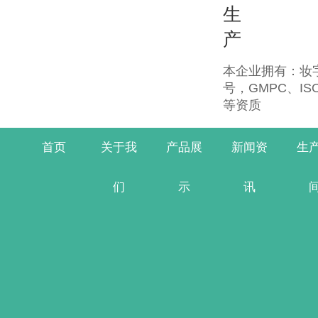
生
产
本企业拥有：妆字
号，GMPC、IS
等资质
首页
关于我
产品展
新闻资
生
们
示
讯